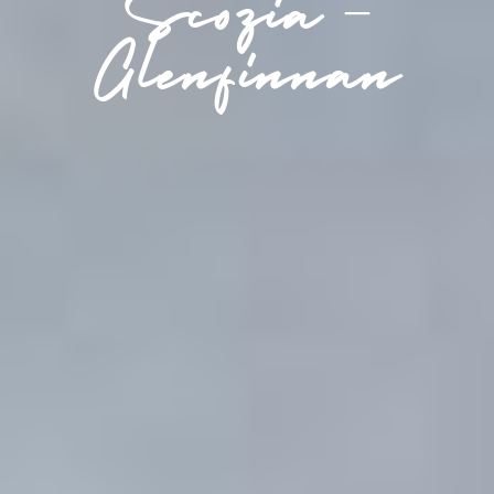
Scozia –
Glenfinnan