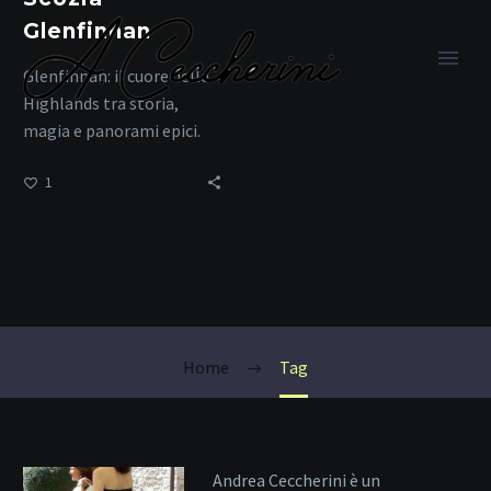
Glenfinnan
Glenfinnan: il cuore delle
Highlands tra storia,
magia e panorami epici.
1
Viaggio Fotografico
nelle Highlands
Home
Tag
Andrea Ceccherini è un