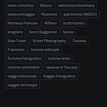
mare cristallino
Natura
natura incontaminata
natura selvaggia
Panorami
patrimonio UNESCO
Polinesia Francese
Riflessi
Scatti Iconici
Scogliere
Scorci Suggestivi
Scozia
Slow Travel
Street Photography
Toscana
Tramonto
turismo culturale
Turismo Fotografico
turismo lento
turismo sostenibile
vacanze in Toscana
viaggi emozionali
Viaggio Fotografico
viaggio nel tempo