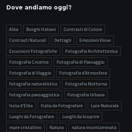
Dove andiamo oggi?
Alba
Borghi Italiani
Contrasti di Colore
Contrasti Naturali
Dettagli
Emozioni Visive
Escursioni Fotografiche
Fotografia Architettonica
Fotografia Creativa
Fotografia di Paesaggio
Fotografia di Viaggio
Fotografia d’Atmosfera
fotografia naturalistica
Fotografia Notturna
fotografia paesaggistica
Fotografia Urbana
Isola d’Elba
Italia da Fotografare
Luce Naturale
Luoghi da Fotografare
Luoghi da Scoprire
mare cristallino
Natura
natura incontaminata