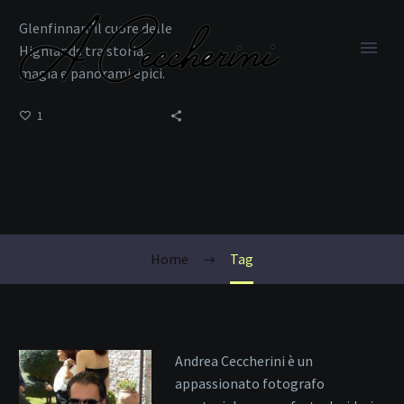
Glenfinnan: il cuore delle
Highlands tra storia,
magia e panorami epici.
1
Viadotto
Home
Tag
Andrea Ceccherini è un
appassionato fotografo