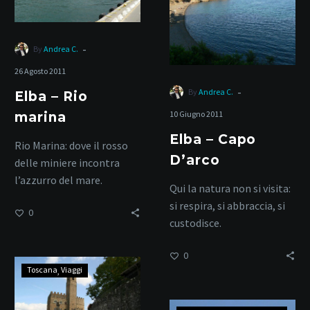
Capo
D’arco
-
By
Andrea C.
26 Agosto 2011
-
By
Andrea C.
Elba – Rio
10 Giugno 2011
marina
Elba – Capo
Rio Marina: dove il rosso
D’arco
delle miniere incontra
l’azzurro del mare.
Qui la natura non si visita:
si respira, si abbraccia, si
0
custodisce.
0
Castello
Toscana
Viaggi
di
Poppi
Elba