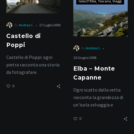
Isola D'Elba
Toscana
Viaggi
–
Monte
Capanne
-
By
Andrea C.
17 Luglio 2009
Castello di
Poppi
-
By
Andrea C.
Castello di Poppi: ogni
10 Giugno 2008
pietra racconta una storia
Elba – Monte
da fotografare.
Capanne
0
Ogni scatto dalla vetta
racconta la grandezza di
un’isola selvaggia e
autentica.
0