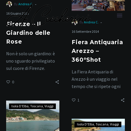
360°Shot
-
By
Andrea C.
16 Giugno 2016
-
By
Andrea C.
Firenze – Il
16 Settembre 2014
Giardino delle
Rose
Fiera Antiquaria
Arezzo –
Non è solo un giardino: è
Toscana
360°Shot
uno sguardo privilegiato
sul cuore di Firenze.
La Fiera Antiquaria di
Arezzo è un viaggio nel
0
Home
Tag
tempo che si ripete ogni
mese dal 1968,
1
trasformando la città…
Elba
Isola D'Elba
Toscana
Viaggi
–
Rio
Elba
Isola D'Elba
Toscana
Viaggi
marina
–