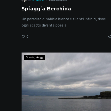
Spiaggia Berchida
Un paradiso di sabbia bianca e silenzi infiniti, dove
ogni scatto diventa poesia
0
Scozia
Scozia
Viaggi
–
Orcadi