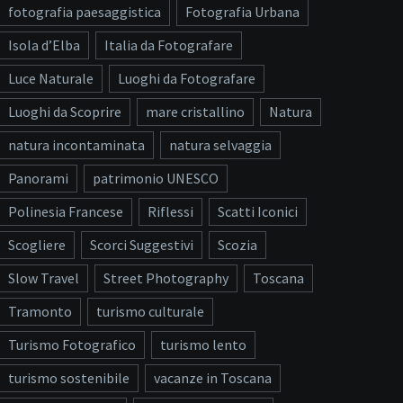
fotografia paesaggistica
Fotografia Urbana
Isola d’Elba
Italia da Fotografare
Luce Naturale
Luoghi da Fotografare
Luoghi da Scoprire
mare cristallino
Natura
natura incontaminata
natura selvaggia
Panorami
patrimonio UNESCO
Polinesia Francese
Riflessi
Scatti Iconici
Scogliere
Scorci Suggestivi
Scozia
Slow Travel
Street Photography
Toscana
Tramonto
turismo culturale
Turismo Fotografico
turismo lento
turismo sostenibile
vacanze in Toscana