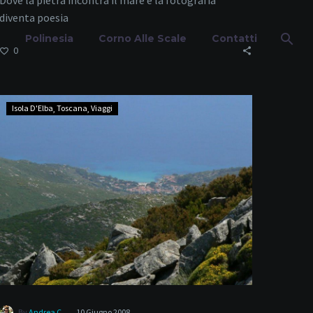
Dove la pietra incontra il mare e la fotografia
diventa poesia
Polinesia
Corno Alle Scale
Contatti
0
Elba
Isola D'Elba
Toscana
Viaggi
–
Monte
tica
Capanne
-
By
Andrea C.
10 Giugno 2008