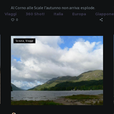
Al Corno alle Scale l’autunno non arriva: esplode.
Viaggi
360 Shot!
Italia
Europa
Giappone
0
Scozia
Scozia
Viaggi
–
ografia naturalis
Glenfinnan
Home
Tag