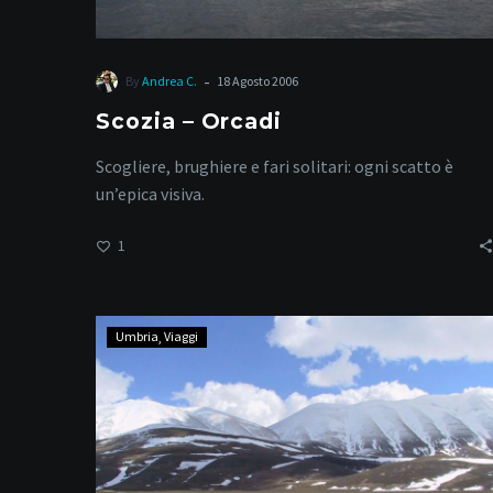
-
By
Andrea C.
18 Agosto 2006
Scozia – Orcadi
Scogliere, brughiere e fari solitari: ogni scatto è
un’epica visiva.
1
Parco
Umbria
Viaggi
dei
Monti
Sibillini