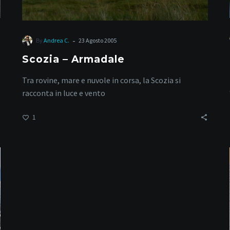
-
By
Andrea C.
23 Agosto 2005
Scozia – Armadale
Tra rovine, mare e nuvole in corsa, la Scozia si
racconta in luce e vento
1