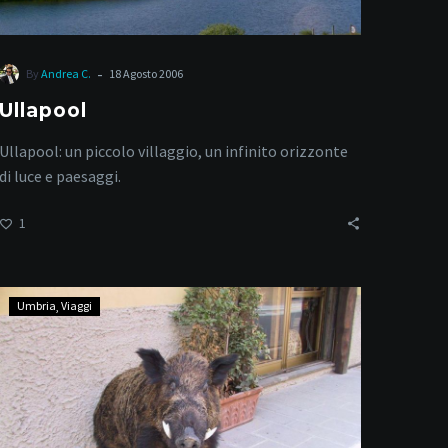
-
By
Andrea C.
18 Agosto 2006
Ullapool
Ullapool: un piccolo villaggio, un infinito orizzonte
di luce e paesaggi.
1
Norcia
Umbria
Viaggi