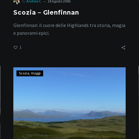
-
By
Andrea C.
18 Agosto 2006
Scozia – Glenfinnan
Glenfinnan: il cuore delle Highlands tra storia, magia
e panorami epici.
1
Scozia
Scozia
Viaggi
–
Armadale