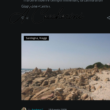
"Tra cervi liberi e templi millenari, la calma di un
Giappone eterno.
0
Spiaggia
Sardegna
Viaggi
Berchida
fot
-
By
Andrea C.
18 Agosto 2009