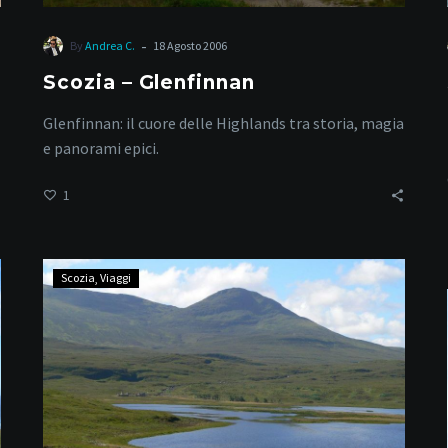
-
By
Andrea C.
18 Agosto 2006
Scozia – Glenfinnan
Glenfinnan: il cuore delle Highlands tra storia, magia
e panorami epici.
1
Ullapool
Scozia
Viaggi