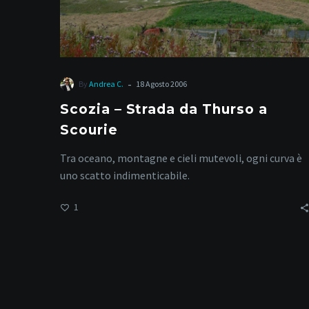
-
By
Andrea C.
18 Agosto 2006
Scozia – Strada da Thurso a
Scourie
Tra oceano, montagne e cieli mutevoli, ogni curva è
uno scatto indimenticabile.
1