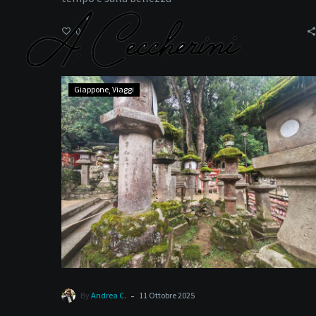
0
Nara
Giappone
Viaggi
-
By
Andrea C.
11 Ottobre 2025