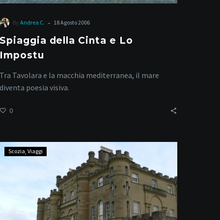
-
By
Andrea C.
18 Agosto 2006
Spiaggia della Cinta e Lo
Impostu
Tra Tavolara e la macchia mediterranea, il mare
diventa poesia visiva.
0
Scozia
Scozia
Viaggi
–
Castello
Culzean