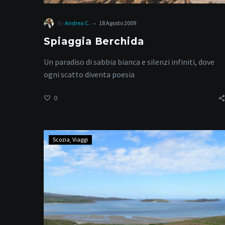
-
By
Andrea C.
18 Agosto 2009
Spiaggia Berchida
Un paradiso di sabbia bianca e silenzi infiniti, dove
ogni scatto diventa poesia
0
Scozia
Scozia
Viaggi
–
Strada
da
Thurso
a
Scourie