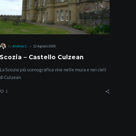
-
By
Andrea C.
12 Agosto 2005
Scozia – Castello Culzean
La Scozia più scenografica vive nelle mura e nei cieli
di Culzean
1