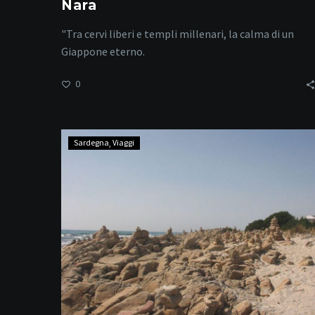
Nara
"Tra cervi liberi e templi millenari, la calma di un
Giappone eterno.
0
Spiaggia
Sardegna
Viaggi
Berchida