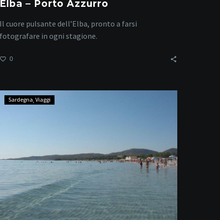
Elba – Porto Azzurro
Il cuore pulsante dell’Elba, pronto a farsi
fotografare in ogni stagione.
0
Spiaggia
Sardegna
Viaggi
della
Cinta
e
Lo
Impostu