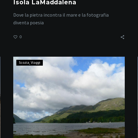
Isola LaMaddalena
Dove la pietra incontra il mare e la fotografia
diventa poesia
0
Scozia
Scozia
Viaggi
–
Glenfinnan