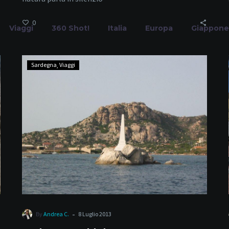
0
Viaggi
360 Shot!
Italia
Europa
Giappone
Isola
Sardegna
Viaggi
LaMaddalena
Scatti Iconici
Home
Tag
-
By
Andrea C.
8 Luglio 2013