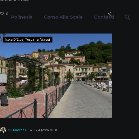
0
Polinesia
Corno Alle Scale
Contatti
Elba
Isola D'Elba
Toscana
Viaggi
–
Porto
Azzurro
-
By
Andrea C.
12 Agosto 2010