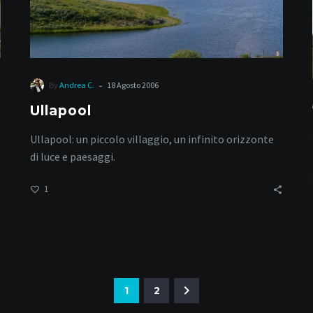
-
By
Andrea C.
18 Agosto 2006
Ullapool
Ullapool: un piccolo villaggio, un infinito orizzonte
di luce e paesaggi.
1
1
2