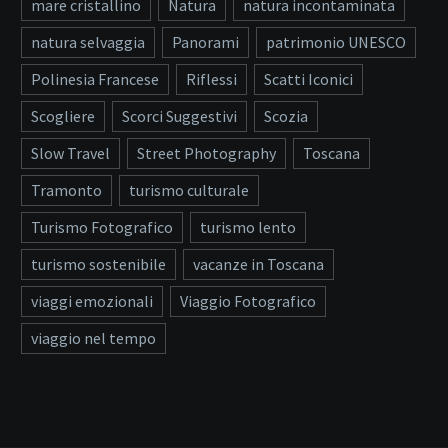
mare cristallino
Natura
natura incontaminata
natura selvaggia
Panorami
patrimonio UNESCO
Polinesia Francese
Riflessi
Scatti Iconici
Scogliere
Scorci Suggestivi
Scozia
Slow Travel
Street Photography
Toscana
Tramonto
turismo culturale
Turismo Fotografico
turismo lento
turismo sostenibile
vacanze in Toscana
viaggi emozionali
Viaggio Fotografico
viaggio nel tempo