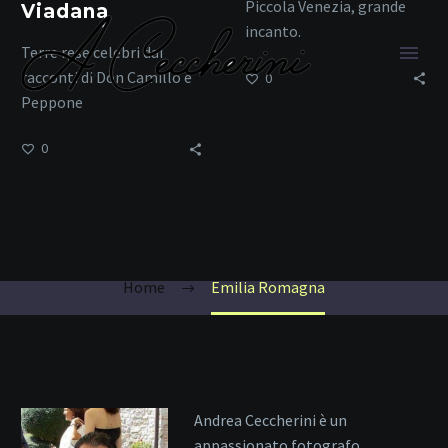
Piccola Venezia, grande
Viadana
incanto.
Terre rese celebri dai
racconti di Don Camillo e
0
Peppone
0
Emilia Romagna
Home
Emilia Romagna
Andrea Ceccherini è un
appassionato fotografo