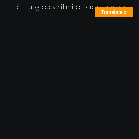
è il luogo dove il mio cuore si sente a
Translate »
casa.

Un amore che cammina sui
sentieri
Il Corno alle Scale lo amo perché
non è solo un posto, è
un’esperienza
. Ogni sentiero ha una sua voce: dal
lago
Scaffaiolo
alla
via degli Dei
, dalle
cascate del Dardagna
alla
cresta che porta alla vetta
, dove l’orizzonte si apre e
il cuore si allarga.
Qui ho trovato paesaggi che sembrano dipinti, animali