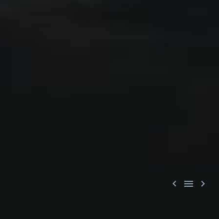


