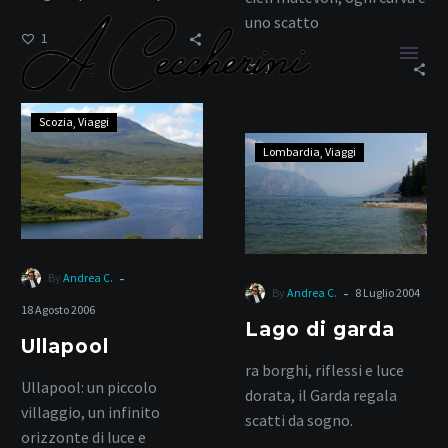
uno scatto
1
indimenticabile.
1
Ullapool
Scozia
Viaggi
Lago
Lombardia
Viaggi
di
garda
Montagne
-
By
Andrea C.
Home
Tag
-
By
Andrea C.
8 Luglio 2004
18 Agosto 2006
Lago di garda
Ullapool
ra borghi, riflessi e luce
Ullapool: un piccolo
dorata, il Garda regala
villaggio, un infinito
scatti da sogno.
orizzonte di luce e