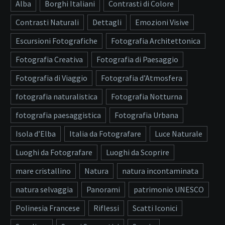
Alba
Borghi Italiani
Contrasti di Colore
Contrasti Naturali
Dettagli
Emozioni Visive
Escursioni Fotografiche
Fotografia Architettonica
Fotografia Creativa
Fotografia di Paesaggio
Fotografia di Viaggio
Fotografia d’Atmosfera
fotografia naturalistica
Fotografia Notturna
fotografia paesaggistica
Fotografia Urbana
Isola d’Elba
Italia da Fotografare
Luce Naturale
Luoghi da Fotografare
Luoghi da Scoprire
mare cristallino
Natura
natura incontaminata
natura selvaggia
Panorami
patrimonio UNESCO
Polinesia Francese
Riflessi
Scatti Iconici