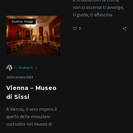
non si osserva: ti avvolge,
ti guida, ti affascina.
Vienna
Austria
Viaggi
–
0
Museo
di
Sissi
-
By
Andrea C.
16 Dicembre 2024
Vienna – Museo
di Sissi
A Vienna, il vero impero è
quello delle emozioni
custodite nel museo di
un’anima inquieta.