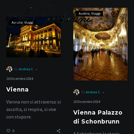
Vienna
Austria
Viaggi
Palazzo
Vienna
Austria
Viaggi
di
Schonbrunn
Austria
-
By
Andrea C.
16 Dicembre 2024
Home
Austria
Vienna
-
By
Andrea C.
Vienna non si attraversa: si
16 Dicembre 2024
ascolta, si respira, si vive
Vienna Palazzo
con stupore.
di Schonbrunn
0
A Schönbrunn la storia