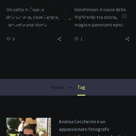
Un salto nel cuore
Glenfinnan: il cuore delle
dell’Umbria, dove l’acqua
Highlands tra storia,
racconta una storia
magia e panorami epici.
millenaria.
0
1
Cascate
Home
Tag
Andrea Ceccherini è un
appassionato fotografo