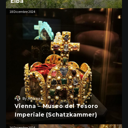
Elba
Vienna
18 Dicembre 2024
–
Museo
del
Tesoro
Imperiale
(Schatzkammer)
By
Andrea C.
Vienna – Museo del Tesoro
Imperiale (Schatzkammer)
Vienna
16 Dicembre 2024