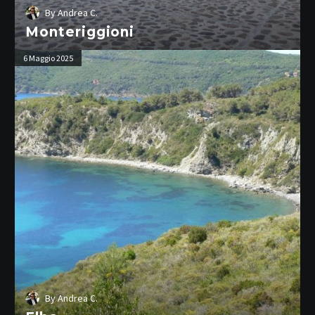
By
Andrea C.
Monteriggioni
Elba
6 Maggio 2025
By
Andrea C.