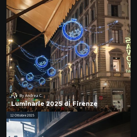
di
Firenze
By
Andrea C.
Luminarie 2025 di Firenze
Takayama
12 Ottobre 2025