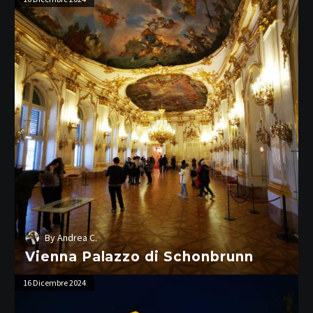
Palazzo
di
Schonbrunn
By
Andrea C.
Vienna Palazzo di Schonbrunn
Vienna
16 Dicembre 2024