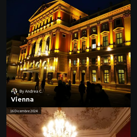
Viaggi e Avventure
Ogni scatto racconta una storia: benvenuti nel mio
mondo visto attraverso l’obiettivo, un viaggio tra
emozioni, luoghi e attimi irripetibili.
LEGGI TUTTO
By
Andrea C.
Vienna
Vienna
16 Dicembre 2024
–
Museo
di