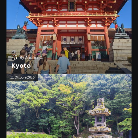
By
Andrea C.
Kyoto
Kanazawa
11 Ottobre 2025