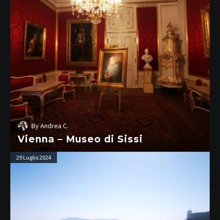
Sissi
By
Andrea C.
Vienna – Museo di Sissi
Talamone
29 Luglio 2024