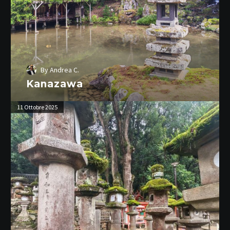
By
Andrea C.
Kanazawa
Nara
11 Ottobre 2025