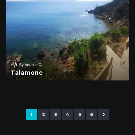
By
Andrea C.
Talamone
1
2
3
4
5
6