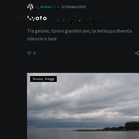
-
By
Andrea C.
12 Ottobre 2025
Kyoto
Tra geishe, torii e giardini zen, la bellezza diventa
silenzio e luce
0
C
Scozia
Scozia
Viaggi
–
Orcadi