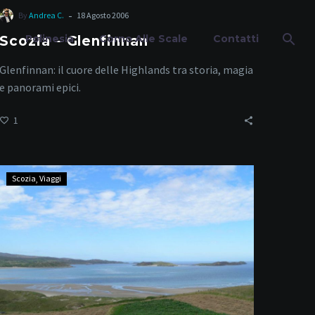
-
By
Andrea C.
18 Agosto 2006
Polinesia
Corno Alle Scale
Contatti
Scozia – Glenfinnan
Glenfinnan: il cuore delle Highlands tra storia, magia
e panorami epici.
1
li
Scozia
Scozia
Viaggi
–
Strada
da
Thurso
a
Scourie