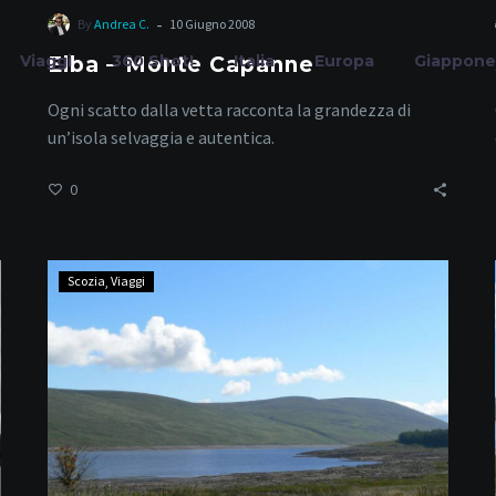
-
By
Andrea C.
10 Giugno 2008
Viaggi
360 Shot!
Italia
Europa
Giappone
Elba – Monte Capanne
Ogni scatto dalla vetta racconta la grandezza di
un’isola selvaggia e autentica.
0
ontrasti Natura
Scozia
Scozia
Viaggi
-
Strada
Home
Tag
da
Scourie
a
UllaPool