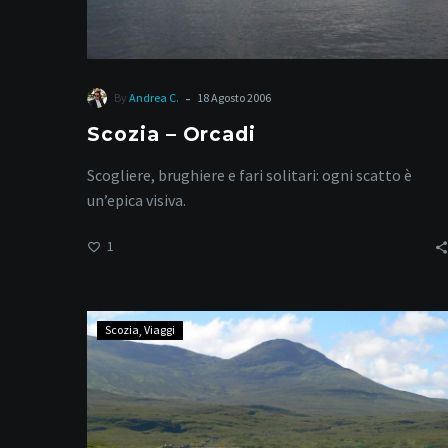
-
By
Andrea C.
18 Agosto 2006
Scozia – Orcadi
Scogliere, brughiere e fari solitari: ogni scatto è
un’epica visiva.
1
Ullapool
Scozia
Viaggi