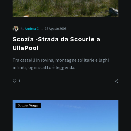
-
By
Andrea C.
18 Agosto 2006
Scozia -Strada da Scourie a
UllaPool
Tra castelli in rovina, montagne solitarie e laghi
infiniti, ogni scatto è leggenda.
1
Scozia
Scozia
Viaggi
–
Armadale