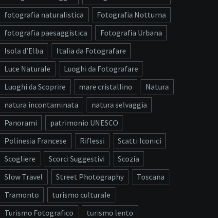
fotografia naturalistica
Fotografia Notturna
fotografia paesaggistica
Fotografia Urbana
Isola d’Elba
Italia da Fotografare
Luce Naturale
Luoghi da Fotografare
Luoghi da Scoprire
mare cristallino
Natura
natura incontaminata
natura selvaggia
Panorami
patrimonio UNESCO
Polinesia Francese
Riflessi
Scatti Iconici
Scogliere
Scorci Suggestivi
Scozia
Slow Travel
Street Photography
Toscana
Tramonto
turismo culturale
Turismo Fotografico
turismo lento