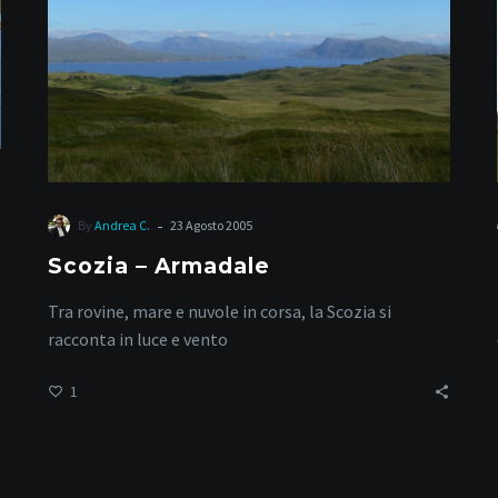
-
By
Andrea C.
23 Agosto 2005
Scozia – Armadale
Tra rovine, mare e nuvole in corsa, la Scozia si
racconta in luce e vento
1