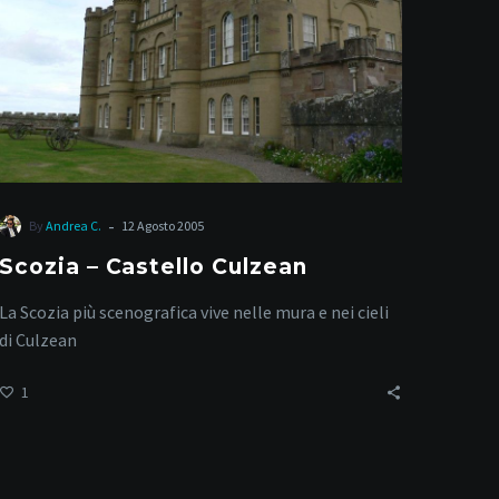
-
By
Andrea C.
12 Agosto 2005
Scozia – Castello Culzean
La Scozia più scenografica vive nelle mura e nei cieli
di Culzean
1