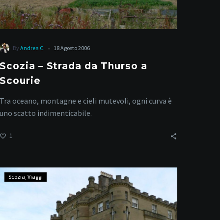
-
By
Andrea C.
18 Agosto 2006
Scozia – Strada da Thurso a
Scourie
Tra oceano, montagne e cieli mutevoli, ogni curva è
uno scatto indimenticabile.
1
Scozia
Scozia
Viaggi
–
Castello
Culzean