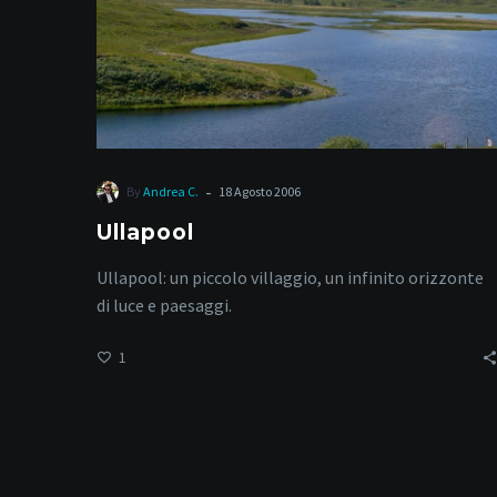
-
By
Andrea C.
18 Agosto 2006
Ullapool
Ullapool: un piccolo villaggio, un infinito orizzonte
di luce e paesaggi.
1