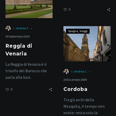
un’anima inquieta.
0
-
By
Andrea C.
Cordoba
Spagna
Viaggi
30 Settembre 2014
Reggia di
Venaria
La Reggia di Venaria è il
trionfo del Barocco che
-
By
Andrea C.
parla alla luce.
29 Dicembre 2004
Cordoba
0
Tra gli archi della
Mezquita, il tempo non
esiste: resta solo la