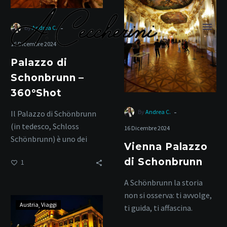
di
Schonbrunn
-
By
Andrea C.
16 Dicembre 2024
Palazzo di
Schonbrunn –
360°Shot
turismo culturale
-
By
Andrea C.
Il Palazzo di Schönbrunn
(in tedesco, Schloss
16 Dicembre 2024
Schönbrunn) è uno dei
Home
Tag
Vienna Palazzo
luoghi più iconici e visitati
di Schonbrunn
1
di Vienna, in Austria….
A Schönbrunn la storia
non si osserva: ti avvolge,
Vienna
Austria
Viaggi
ti guida, ti affascina.