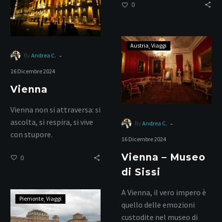
0
Vienna
Austria
Viaggi
–
-
By
Andrea C.
Museo
16 Dicembre 2024
di
Vienna
Sissi
Vienna non si attraversa: si
ascolta, si respira, si vive
-
By
Andrea C.
con stupore.
16 Dicembre 2024
Vienna – Museo
0
di Sissi
A Vienna, il vero impero è
Reggia
Piemonte
Viaggi
quello delle emozioni
di
custodite nel museo di
Venaria