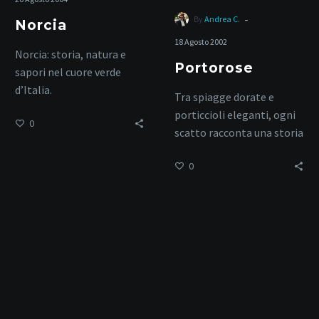
-
By
Andrea C.
Norcia
18 Agosto 2002
Norcia: storia, natura e
Portorose
sapori nel cuore verde
d’Italia.
Tra spiagge dorate e
porticcioli eleganti, ogni
0
scatto racconta una storia
di mare.
0