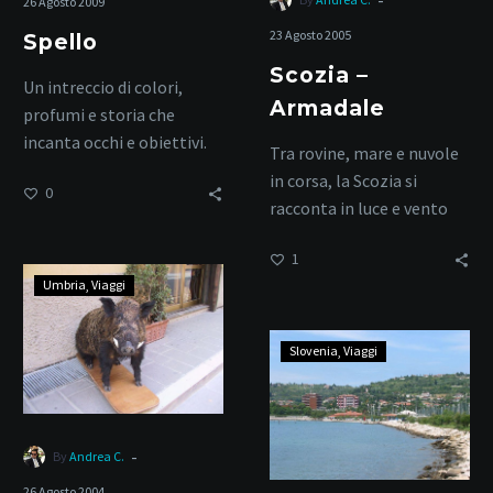
26 Agosto 2009
23 Agosto 2005
Spello
Scozia –
Un intreccio di colori,
Armadale
profumi e storia che
incanta occhi e obiettivi.
Tra rovine, mare e nuvole
in corsa, la Scozia si
0
racconta in luce e vento
1
Norcia
Umbria
Viaggi
Portorose
Slovenia
Viaggi
-
By
Andrea C.
26 Agosto 2004