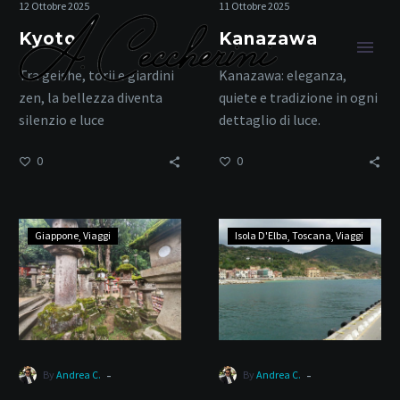
12 Ottobre 2025
11 Ottobre 2025
Kyoto
Kanazawa
Tra geishe, torii e giardini
Kanazawa: eleganza,
zen, la bellezza diventa
quiete e tradizione in ogni
silenzio e luce
dettaglio di luce.
0
0
Scorci Suggestivi
Nara
Elba
Giappone
Viaggi
Isola D'Elba
Toscana
Viaggi
–
Home
Tag
Rio
marina
-
-
By
Andrea C.
By
Andrea C.