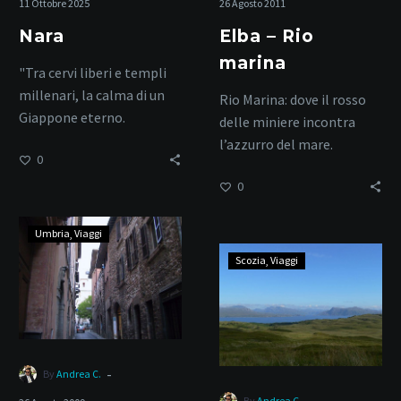
11 Ottobre 2025
26 Agosto 2011
Nara
Elba – Rio
marina
"Tra cervi liberi e templi
millenari, la calma di un
Rio Marina: dove il rosso
Giappone eterno.
delle miniere incontra
l’azzurro del mare.
0
0
Spello
Umbria
Viaggi
Scozia
Scozia
Viaggi
–
Armadale
-
By
Andrea C.
-
By
Andrea C.