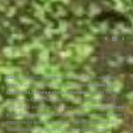



Nara
, culla della civiltà giapponese e prima capitale del
Paese, è una città che incanta per la sua
armonia tra
spiritualità, natura e storia millenaria
. Situata a breve
distanza da Kyoto, Nara custodisce alcuni dei templi e
santuari più antichi del Giappone, come il maestoso
Todai-
ji
, che ospita il Grande Buddha (Daibutsu), simbolo di pace e
saggezza. Le strade tranquille e i parchi verdi della città
raccontano un Giappone autentico e senza tempo.