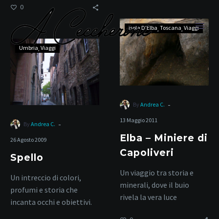
0
Elba
Isola D'Elba
Toscana
Viaggi
–
Spello
Miniere
Umbria
Viaggi
di
Capoliveri
natura e cultura
-
By
Andrea C.
13 Maggio 2011
-
By
Andrea C.
Elba – Miniere di
Home
Tag
26 Agosto 2009
Capoliveri
Spello
Un viaggio tra storia e
Un intreccio di colori,
minerali, dove il buio
profumi e storia che
rivela la vera luce
incanta occhi e obiettivi.
dell’isola.