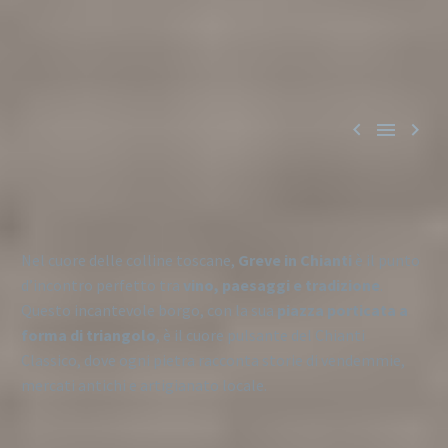



Nel cuore delle colline toscane,
Greve in Chianti
è il punto
d’incontro perfetto tra
vino, paesaggi e tradizione
.
Questo incantevole borgo, con la sua
piazza porticata a
forma di triangolo
, è il cuore pulsante del Chianti
Classico, dove ogni pietra racconta storie di vendemmie,
mercati antichi e artigianato locale.