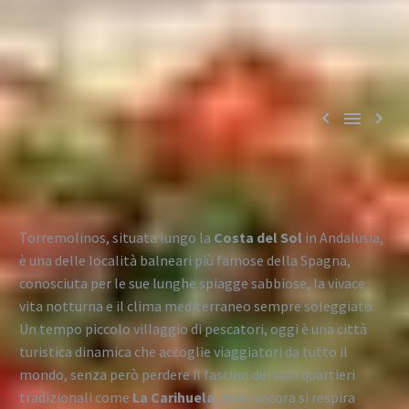



Torremolinos, situata lungo la
Costa del Sol
in Andalusia,
è una delle località balneari più famose della Spagna,
conosciuta per le sue lunghe spiagge sabbiose, la vivace
vita notturna e il clima mediterraneo sempre soleggiato.
Un tempo piccolo villaggio di pescatori, oggi è una città
turistica dinamica che accoglie viaggiatori da tutto il
mondo, senza però perdere il fascino dei suoi quartieri
tradizionali come
La Carihuela
, dove ancora si respira