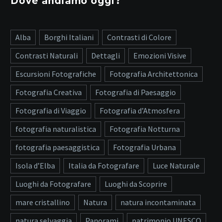
Dove andiamo oggi?
Alba
Borghi Italiani
Contrasti di Colore
Contrasti Naturali
Dettagli
Emozioni Visive
Escursioni Fotografiche
Fotografia Architettonica
Fotografia Creativa
Fotografia di Paesaggio
Fotografia di Viaggio
Fotografia d’Atmosfera
fotografia naturalistica
Fotografia Notturna
fotografia paesaggistica
Fotografia Urbana
Isola d’Elba
Italia da Fotografare
Luce Naturale
Luoghi da Fotografare
Luoghi da Scoprire
mare cristallino
Natura
natura incontaminata
natura selvaggia
Panorami
patrimonio UNESCO