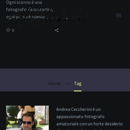
Ogni scorcio è una
fotografia da custodire,
ogni passo è poesia
mediterranea.
0
viaggio a Capoliveri
Home
Tag
Andrea Ceccherini è un
appassionato fotografo
amatoriale con un forte desiderio