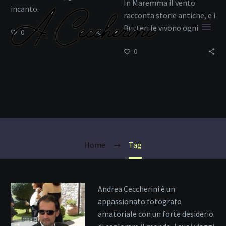
In Maremma il vento
incanto.
racconta storie antiche, e i
Butteri le vivono ogni
0
giorno.
0
tradizioni italiane
Home
Tag
Andrea Ceccherini è un
appassionato fotografo
amatoriale con un forte desiderio