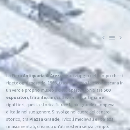



La
Fiera Antiquaria di Arezzo
è un viaggio nel tempo che si
ripete ogni mese dal 1968, trasformando la città toscana in
un vero e proprio museo a cielo aperto. Con oltre
500
espositori
, tra antiquari, collezionisti, artigiani e
rigattieri, questa storica fiera è la più grande e longeva
d’Italia nel suo genere. Si svolge nel cuore del centro
storico, tra
Piazza Grande
, i vicoli medievali e i palazzi
rinascimentali, creando un’atmosfera senza tempo.