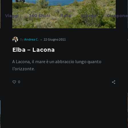
Viaggi
360 Shot!
Italia
Europa
Giappone
-
By
Andrea C.
22 Giugno 2011
Elba – Lacona
scana da scopr
A Lacona, il mare è un abbraccio lungo quanto
l’orizzonte.
0
Home
Tag