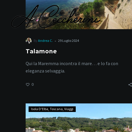
-
By
Andrea C.
29 Luglio 2024
Talamone
To
Qui la Maremma incontra il mare… e lo fa con
eleganza selvaggia.
0
Marciana
Isola D'Elba
Toscana
Viaggi
Marina