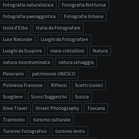
fotografia naturalistica
Fotografia Notturna
fotografia paesaggistica
Fotografia Urbana
Isola d’Elba
Italia da Fotografare
Luce Naturale
Luoghi da Fotografare
Luoghi da Scoprire
mare cristallino
Natura
natura incontaminata
natura selvaggia
Panorami
patrimonio UNESCO
Polinesia Francese
Riflessi
Scatti Iconici
Scogliere
Scorci Suggestivi
Scozia
Slow Travel
Street Photography
Toscana
Tramonto
turismo culturale
Turismo Fotografico
turismo lento