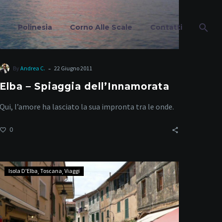
Polinesia
Corno Alle Scale
Contatti
-
By
Andrea C.
22 Giugno 2011
Elba – Spiaggia dell’Innamorata
ire
Qui, l’amore ha lasciato la sua impronta tra le onde.
0
Elba
Isola D'Elba
Toscana
Viaggi
–
Capoliveri