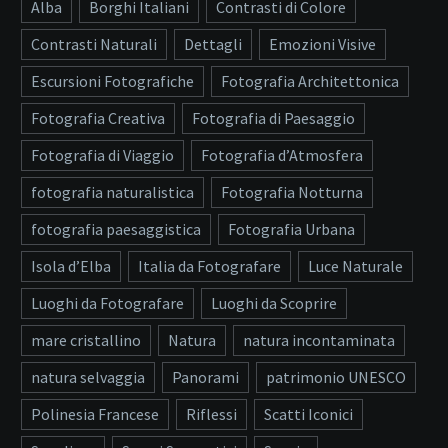
Alba
Borghi Italiani
Contrasti di Colore
Contrasti Naturali
Dettagli
Emozioni Visive
Escursioni Fotografiche
Fotografia Architettonica
Fotografia Creativa
Fotografia di Paesaggio
Fotografia di Viaggio
Fotografia d’Atmosfera
fotografia naturalistica
Fotografia Notturna
fotografia paesaggistica
Fotografia Urbana
Isola d’Elba
Italia da Fotografare
Luce Naturale
Luoghi da Fotografare
Luoghi da Scoprire
mare cristallino
Natura
natura incontaminata
natura selvaggia
Panorami
patrimonio UNESCO
Polinesia Francese
Riflessi
Scatti Iconici