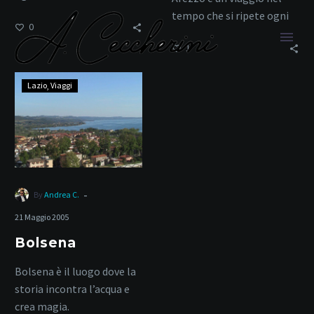
tempo che si ripete ogni
0
mese dal 1968,
1
trasformando la città…
Bolsena
Lazio
Viaggi
tesori nascosti
-
By
Andrea C.
Home
Tag
21 Maggio 2005
Bolsena
Bolsena è il luogo dove la
storia incontra l’acqua e
crea magia.