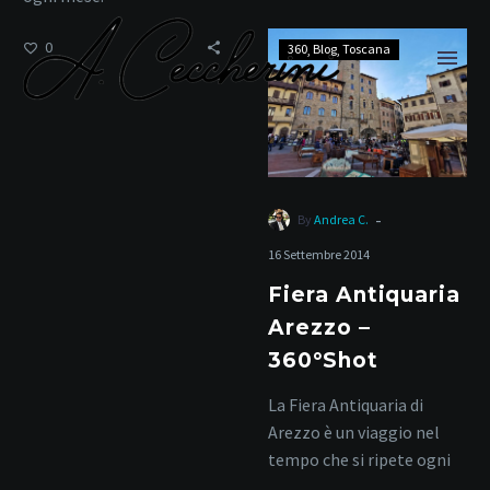
Fiera
0
360
Blog
Toscana
Antiquaria
Arezzo
–
360°Shot
artigianato
-
By
Andrea C.
16 Settembre 2014
Fiera Antiquaria
Home
Tag
Arezzo –
360°Shot
La Fiera Antiquaria di
Arezzo è un viaggio nel
tempo che si ripete ogni
mese dal 1968,