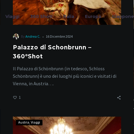
Viaggi
360 Shot!
Italia
Europa
Giappone
-
By
Andrea C.
16 Dicembre 2024
Palazzo di Schonbrunn –
360°Shot
Vienna
Il Palazzo di Schönbrunn (in tedesco, Schloss
Schönbrunn) è uno dei luoghi più iconici e visitati di
Vienna, in Austria….
Home
Tag
1
Vienna
Austria
Viaggi
–