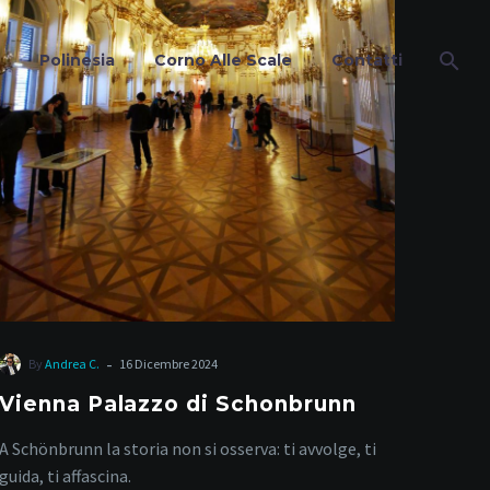
Polinesia
Corno Alle Scale
Contatti
-
By
Andrea C.
16 Dicembre 2024
Vienna Palazzo di Schonbrunn
A Schönbrunn la storia non si osserva: ti avvolge, ti
guida, ti affascina.