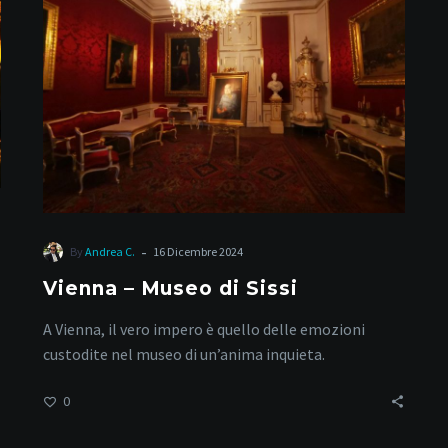
Museo
di
Sissi
-
By
Andrea C.
16 Dicembre 2024
Vienna – Museo di Sissi
A Vienna, il vero impero è quello delle emozioni
custodite nel museo di un’anima inquieta.
0