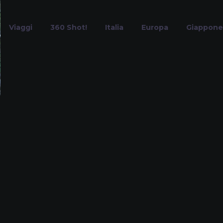
Viaggi
360 Shot!
Italia
Europa
Giappone
weekend natur
Home
Tag