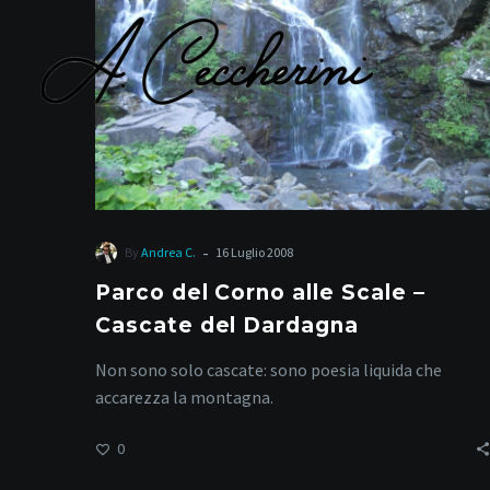
alle
Scale
–
Cascate
del
Dardagna
-
By
Andrea C.
16 Luglio 2008
Parco del Corno alle Scale –
Cascate del Dardagna
Non sono solo cascate: sono poesia liquida che
accarezza la montagna.
0