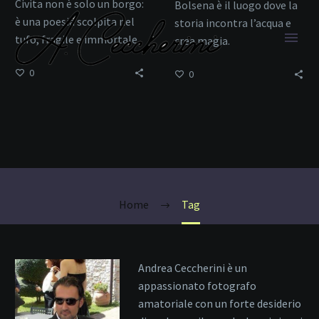
Civita non è solo un borgo:
Bolsena è il luogo dove la
è una poesia scolpita nel
storia incontra l’acqua e
tufo, fragile e immortale
crea magia.
allo stesso tempo.
0
0
Viterbo
Home
Tag
Andrea Ceccherini è un
appassionato fotografo
amatoriale con un forte desiderio