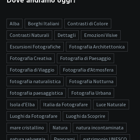
Dove andiamo oggi?
Alba
Borghi Italiani
Contrasti di Colore
Contrasti Naturali
Dettagli
Emozioni Visive
Escursioni Fotografiche
Fotografia Architettonica
Fotografia Creativa
Fotografia di Paesaggio
Fotografia di Viaggio
Fotografia d’Atmosfera
fotografia naturalistica
Fotografia Notturna
fotografia paesaggistica
Fotografia Urbana
Isola d’Elba
Italia da Fotografare
Luce Naturale
Luoghi da Fotografare
Luoghi da Scoprire
mare cristallino
Natura
natura incontaminata
natura selvaggia
Panorami
patrimonio UNESCO