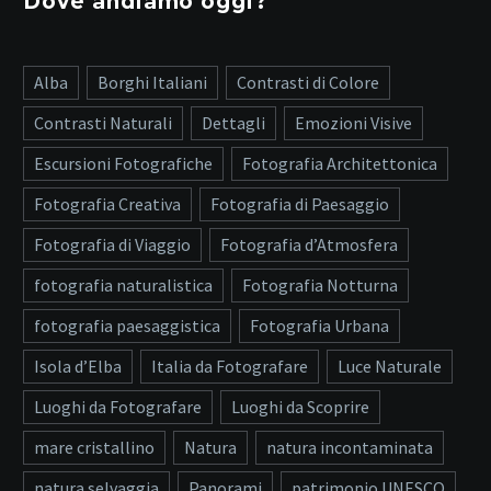
Dove andiamo oggi?
Alba
Borghi Italiani
Contrasti di Colore
Contrasti Naturali
Dettagli
Emozioni Visive
Escursioni Fotografiche
Fotografia Architettonica
Fotografia Creativa
Fotografia di Paesaggio
Fotografia di Viaggio
Fotografia d’Atmosfera
fotografia naturalistica
Fotografia Notturna
fotografia paesaggistica
Fotografia Urbana
Isola d’Elba
Italia da Fotografare
Luce Naturale
Luoghi da Fotografare
Luoghi da Scoprire
mare cristallino
Natura
natura incontaminata
natura selvaggia
Panorami
patrimonio UNESCO