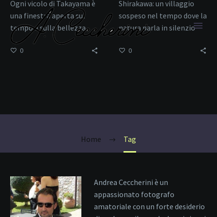
Ogni vicolo di Takayama è
Shirakawa: un villaggio
una finestra aperta sul
sospeso nel tempo dove la
tempo e sulla bellezza
natura parla in silenzio
0
0
Vita Rurale
Home
Tag
Andrea Ceccherini è un
appassionato fotografo
amatoriale con un forte desiderio