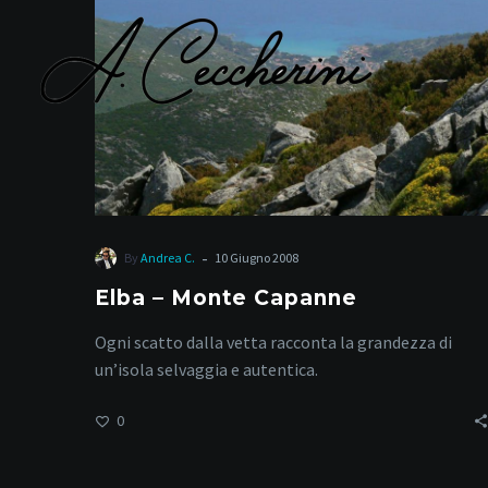
Capanne
-
By
Andrea C.
10 Giugno 2008
Elba – Monte Capanne
Ogni scatto dalla vetta racconta la grandezza di
un’isola selvaggia e autentica.
0