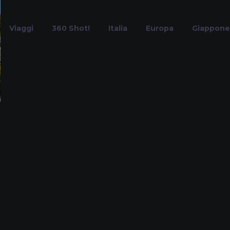
Viaggi
360 Shot!
Italia
Europa
Giappone
Viste Aeree
Home
Tag