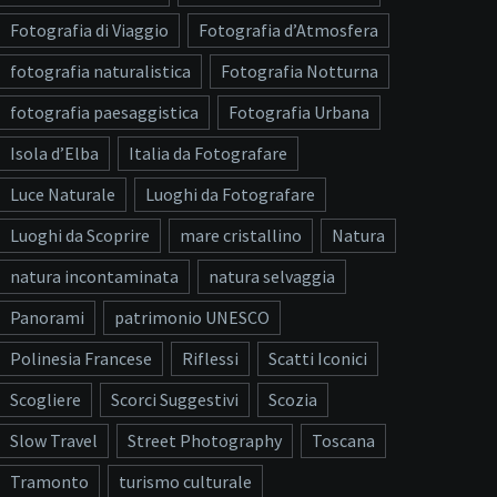
Fotografia di Viaggio
Fotografia d’Atmosfera
fotografia naturalistica
Fotografia Notturna
fotografia paesaggistica
Fotografia Urbana
Isola d’Elba
Italia da Fotografare
Luce Naturale
Luoghi da Fotografare
Luoghi da Scoprire
mare cristallino
Natura
natura incontaminata
natura selvaggia
Panorami
patrimonio UNESCO
Polinesia Francese
Riflessi
Scatti Iconici
Scogliere
Scorci Suggestivi
Scozia
Slow Travel
Street Photography
Toscana
Tramonto
turismo culturale