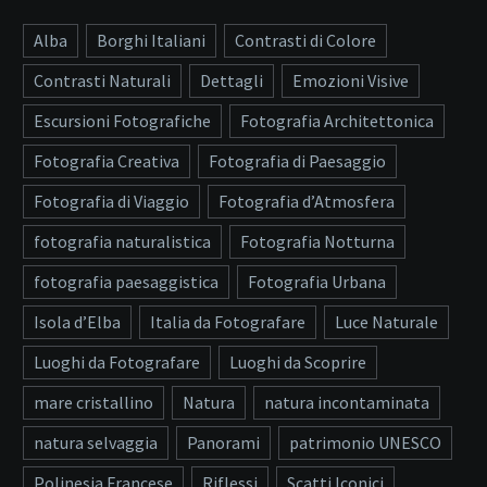
Alba
Borghi Italiani
Contrasti di Colore
Contrasti Naturali
Dettagli
Emozioni Visive
Escursioni Fotografiche
Fotografia Architettonica
Fotografia Creativa
Fotografia di Paesaggio
Fotografia di Viaggio
Fotografia d’Atmosfera
fotografia naturalistica
Fotografia Notturna
fotografia paesaggistica
Fotografia Urbana
Isola d’Elba
Italia da Fotografare
Luce Naturale
Luoghi da Fotografare
Luoghi da Scoprire
mare cristallino
Natura
natura incontaminata
natura selvaggia
Panorami
patrimonio UNESCO
Polinesia Francese
Riflessi
Scatti Iconici