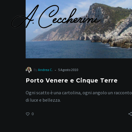
Cinque
Terre
-
By
Andrea C.
5 Agosto 2010
Porto Venere e Cinque Terre
Ogni scatto è una cartolina, ogni angolo un racconto
di luce e bellezza.
0