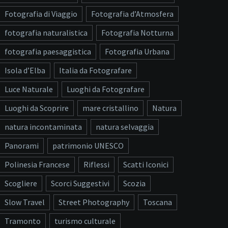
Fotografia di Viaggio
Fotografia d’Atmosfera
fotografia naturalistica
Fotografia Notturna
fotografia paesaggistica
Fotografia Urbana
Isola d’Elba
Italia da Fotografare
Luce Naturale
Luoghi da Fotografare
Luoghi da Scoprire
mare cristallino
Natura
natura incontaminata
natura selvaggia
Panorami
patrimonio UNESCO
Polinesia Francese
Riflessi
Scatti Iconici
Scogliere
Scorci Suggestivi
Scozia
Slow Travel
Street Photography
Toscana
Tramonto
turismo culturale