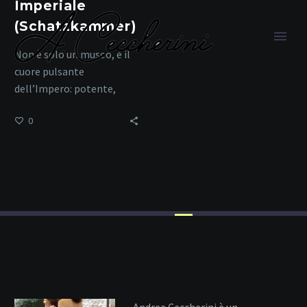
Imperiale
(Schatzkammer)
Non è solo un museo, è il
cuore pulsante
dell’Impero: potente,
sacro, immortale.
0
Vienna culturale
Home
Tag
Andrea Ceccherini è un