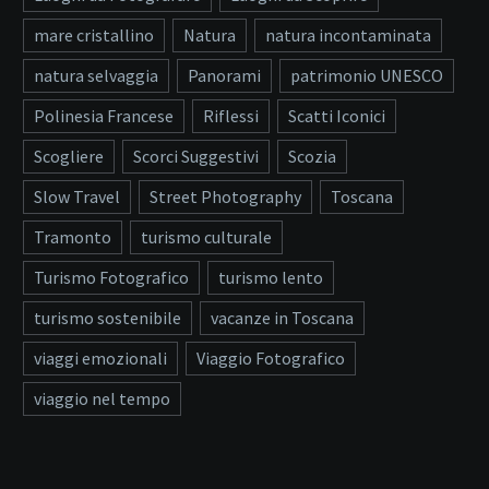
mare cristallino
Natura
natura incontaminata
natura selvaggia
Panorami
patrimonio UNESCO
Polinesia Francese
Riflessi
Scatti Iconici
Scogliere
Scorci Suggestivi
Scozia
Slow Travel
Street Photography
Toscana
Tramonto
turismo culturale
Turismo Fotografico
turismo lento
turismo sostenibile
vacanze in Toscana
viaggi emozionali
Viaggio Fotografico
viaggio nel tempo