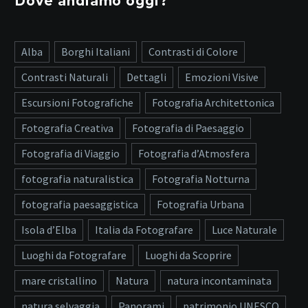
Dove andiamo oggi?
Alba
Borghi Italiani
Contrasti di Colore
Contrasti Naturali
Dettagli
Emozioni Visive
Escursioni Fotografiche
Fotografia Architettonica
Fotografia Creativa
Fotografia di Paesaggio
Fotografia di Viaggio
Fotografia d’Atmosfera
fotografia naturalistica
Fotografia Notturna
fotografia paesaggistica
Fotografia Urbana
Isola d’Elba
Italia da Fotografare
Luce Naturale
Luoghi da Fotografare
Luoghi da Scoprire
mare cristallino
Natura
natura incontaminata
natura selvaggia
Panorami
patrimonio UNESCO