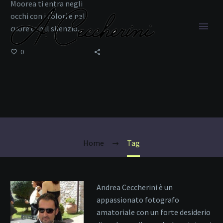
Moorea ti entra negli
occhi con i colori e nel
cuore con il silenzio.
0
viaggio nei tropici
Home
Tag
Andrea Ceccherini è un
appassionato fotografo
amatoriale con un forte desiderio