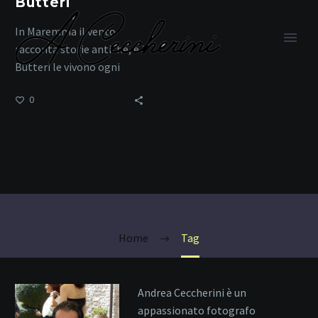
Butteri
In Maremma il vento
racconta storie antiche, e i
Butteri le vivono ogni
giorno.
0
viaggio in
Maremma
Home
Tag
Andrea Ceccherini è un
appassionato fotografo