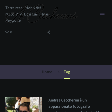
Terre rese celebri dai
racconti di Don Camillo e
Peppone
0
viaggio a Viadana
Home
Tag
Andrea Ceccherini è un
appassionato fotografo