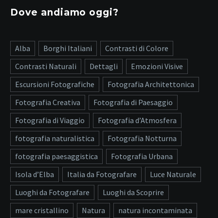
Dove andiamo oggi?
Alba
Borghi Italiani
Contrasti di Colore
Contrasti Naturali
Dettagli
Emozioni Visive
Escursioni Fotografiche
Fotografia Architettonica
Fotografia Creativa
Fotografia di Paesaggio
Fotografia di Viaggio
Fotografia d’Atmosfera
fotografia naturalistica
Fotografia Notturna
fotografia paesaggistica
Fotografia Urbana
Isola d’Elba
Italia da Fotografare
Luce Naturale
Luoghi da Fotografare
Luoghi da Scoprire
mare cristallino
Natura
natura incontaminata