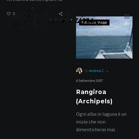
bellezza.
0
Rangiroa
Polinesia
Viaggi
(Archipels)
viaggio a Rangiroa
-
By
Andrea C.
6 Settembre 2007
Home
Tag
Rangiroa
(Archipels)
Ogni alba in laguna è un
inizio che non
dimenticherai mai.