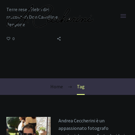
Terre rese celebri dai
racconti di Don Camillo e
Peppone
0
viaggio a Brescello
Home
Tag
Andrea Ceccherini è un
appassionato fotografo