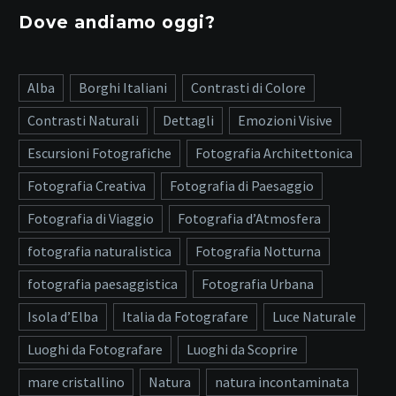
Dove andiamo oggi?
Alba
Borghi Italiani
Contrasti di Colore
Contrasti Naturali
Dettagli
Emozioni Visive
Escursioni Fotografiche
Fotografia Architettonica
Fotografia Creativa
Fotografia di Paesaggio
Fotografia di Viaggio
Fotografia d’Atmosfera
fotografia naturalistica
Fotografia Notturna
fotografia paesaggistica
Fotografia Urbana
Isola d’Elba
Italia da Fotografare
Luce Naturale
Luoghi da Fotografare
Luoghi da Scoprire
mare cristallino
Natura
natura incontaminata