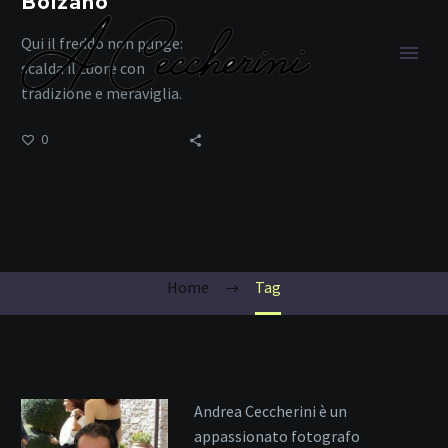
Bolzano
Qui il freddo non punge:
scalda il cuore con
tradizione e meraviglia.
0
viaggio a Bolzano
Home
Tag
Andrea Ceccherini è un
appassionato fotografo