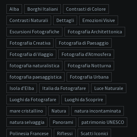
Alba
Borghi Italiani
Contrasti di Colore
Contrasti Naturali
Dettagli
Emozioni Visive
Escursioni Fotografiche
Fotografia Architettonica
Fotografia Creativa
Fotografia di Paesaggio
Fotografia di Viaggio
Fotografia d’Atmosfera
fotografia naturalistica
Fotografia Notturna
fotografia paesaggistica
Fotografia Urbana
Isola d’Elba
Italia da Fotografare
Luce Naturale
Luoghi da Fotografare
Luoghi da Scoprire
mare cristallino
Natura
natura incontaminata
natura selvaggia
Panorami
patrimonio UNESCO
Polinesia Francese
Riflessi
Scatti Iconici