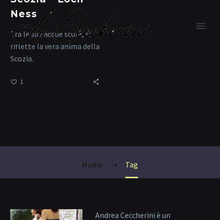
Ness
Tra le sue acque scure, si
riflette la vera anima della
Scozia.
1
viaggiare nel
Regno Unito
Home
Tag
Andrea Ceccherini è un