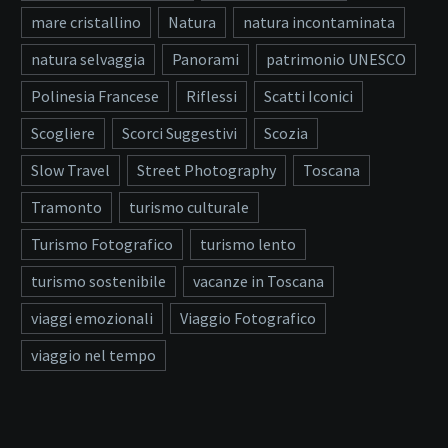
mare cristallino
Natura
natura incontaminata
natura selvaggia
Panorami
patrimonio UNESCO
Polinesia Francese
Riflessi
Scatti Iconici
Scogliere
Scorci Suggestivi
Scozia
Slow Travel
Street Photography
Toscana
Tramonto
turismo culturale
Turismo Fotografico
turismo lento
turismo sostenibile
vacanze in Toscana
viaggi emozionali
Viaggio Fotografico
viaggio nel tempo