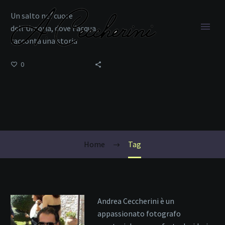
Un salto nel cuore
dell’Umbria, dove l’acqua
racconta una storia
millenaria.
0
Viaggi
Home
Tag
Andrea Ceccherini è un
appassionato fotografo