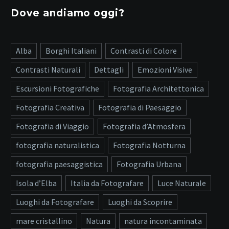
Dove andiamo oggi?
Alba
Borghi Italiani
Contrasti di Colore
Contrasti Naturali
Dettagli
Emozioni Visive
Escursioni Fotografiche
Fotografia Architettonica
Fotografia Creativa
Fotografia di Paesaggio
Fotografia di Viaggio
Fotografia d’Atmosfera
fotografia naturalistica
Fotografia Notturna
fotografia paesaggistica
Fotografia Urbana
Isola d’Elba
Italia da Fotografare
Luce Naturale
Luoghi da Fotografare
Luoghi da Scoprire
mare cristallino
Natura
natura incontaminata