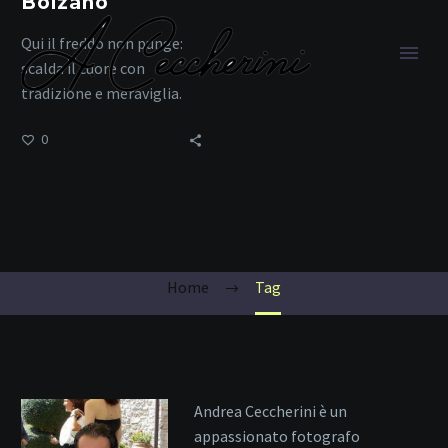
Bolzano
Qui il freddo non punge:
scalda il cuore con
tradizione e meraviglia.
0
viaggi in inverno
Home
Tag
Andrea Ceccherini è un
appassionato fotografo