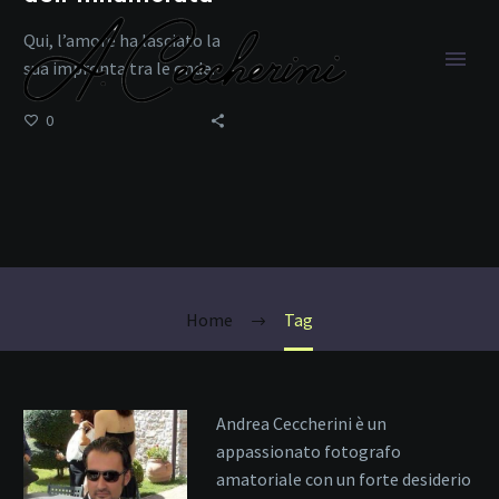
Qui, l’amore ha lasciato la
sua impronta tra le onde.
0
viaggi in coppia
Home
Tag
Andrea Ceccherini è un
appassionato fotografo
amatoriale con un forte desiderio