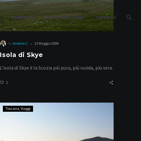
Polinesia
Corno Alle Scale
Contatti
-
By
Andrea C.
13 Maggio 2006
Isola di Skye
ura
L’isola di Skye è la Scozia più pura, più ruvida, più vera.
1
Maremma
Toscana
Viaggi
e
Butteri