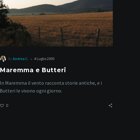
-
By
Andrea C.
4 Luglio 2005
Maremma e Butteri
In Maremma il vento racconta storie antiche, e i
Butteri le vivono ogni giorno.
0