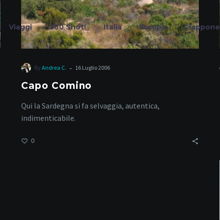
Viaggi
360 Shot!
Italia
Europa
Giappone
-
By
Andrea C.
16 Luglio 2006
Capo Comino
canze nella nat
Qui la Sardegna si fa selvaggia, autentica,
indimenticabile.
0
Home
Tag