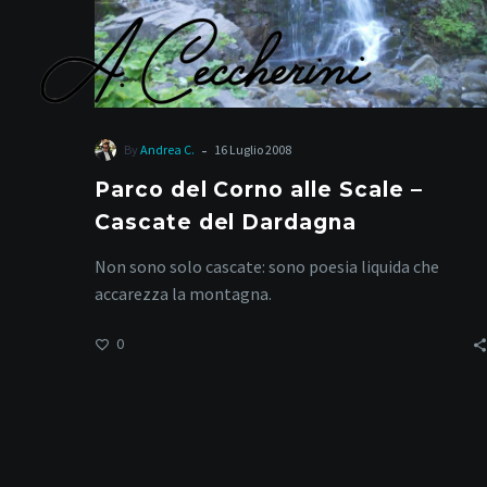
del
Dardagna
-
By
Andrea C.
16 Luglio 2008
Parco del Corno alle Scale –
va
Cascate del Dardagna
Non sono solo cascate: sono poesia liquida che
accarezza la montagna.
0