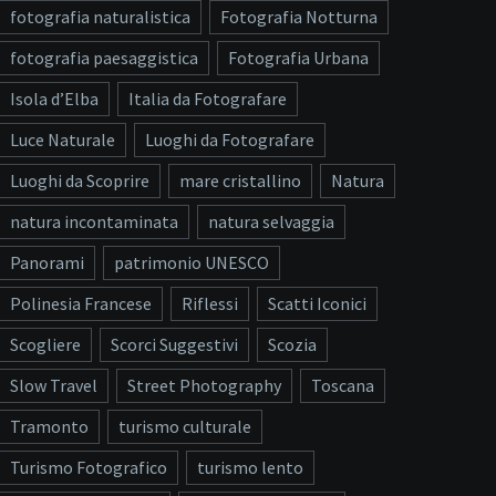
fotografia naturalistica
Fotografia Notturna
fotografia paesaggistica
Fotografia Urbana
Isola d’Elba
Italia da Fotografare
Luce Naturale
Luoghi da Fotografare
Luoghi da Scoprire
mare cristallino
Natura
natura incontaminata
natura selvaggia
Panorami
patrimonio UNESCO
Polinesia Francese
Riflessi
Scatti Iconici
Scogliere
Scorci Suggestivi
Scozia
Slow Travel
Street Photography
Toscana
Tramonto
turismo culturale
Turismo Fotografico
turismo lento