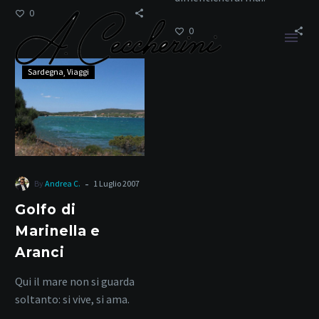
0
0
Golfo
Sardegna
Viaggi
di
Marinella
e
Aranci
vacanze in barca
-
By
Andrea C.
1 Luglio 2007
Home
Tag
Golfo di
Marinella e
Aranci
Qui il mare non si guarda
soltanto: si vive, si ama.