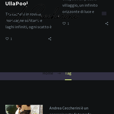
UllaPool
villaggio, un infinito
orizzonte di luce e
Tra castelli in rovina,
paesaggi.
montagne solitarie e
1
laghi infiniti, ogni scatto è
leggenda.
1
Ullapool
Home
Tag
Andrea Ceccherini è un