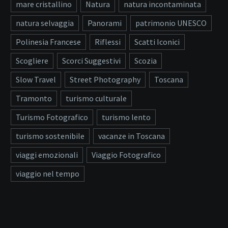
mare cristallino
Natura
natura incontaminata
natura selvaggia
Panorami
patrimonio UNESCO
Polinesia Francese
Riflessi
Scatti Iconici
Scogliere
Scorci Suggestivi
Scozia
Slow Travel
Street Photography
Toscana
Tramonto
turismo culturale
Turismo Fotografico
turismo lento
turismo sostenibile
vacanze in Toscana
viaggi emozionali
Viaggio Fotografico
viaggio nel tempo