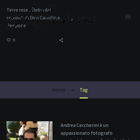
Terre rese celebri dai
racconti di Don Camillo e
Peppone
0
turismo sul Po
Home
Tag
Andrea Ceccherini è un
appassionato fotografo