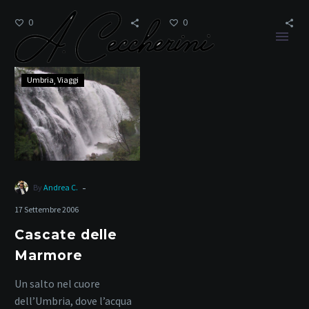
sono una meraviglia
autentica.
0
0
naturale che lascia senza
fiato….
Cascate
Umbria
Viaggi
delle
Marmore
Trekking
-
By
Andrea C.
Home
Tag
17 Settembre 2006
Cascate delle
Marmore
Un salto nel cuore
dell’Umbria, dove l’acqua