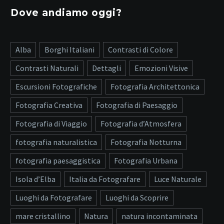
Dove andiamo oggi?
Alba
Borghi Italiani
Contrasti di Colore
Contrasti Naturali
Dettagli
Emozioni Visive
Escursioni Fotografiche
Fotografia Architettonica
Fotografia Creativa
Fotografia di Paesaggio
Fotografia di Viaggio
Fotografia d’Atmosfera
fotografia naturalistica
Fotografia Notturna
fotografia paesaggistica
Fotografia Urbana
Isola d’Elba
Italia da Fotografare
Luce Naturale
Luoghi da Fotografare
Luoghi da Scoprire
mare cristallino
Natura
natura incontaminata