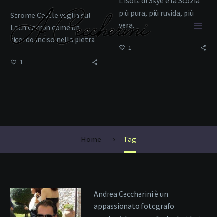
L’isola di Skye è la Scozia
più pura, più ruvida, più
Strome Castle veglia sul
vera.
Loch Carron come un
ricordo inciso nella pietra
1
e nel vento.
1
trekking Scozia
Home
Tag
Andrea Ceccherini è un
appassionato fotografo